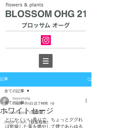
記事
全ての記事
blossomohg
全ての記事
2022年9月8日
読了時間: 1分
ホワイトセージ
Phalaenopsis（胡蝶蘭）
とにかくいい香りで、ちょっとググれ
Indoor Green（観葉植物）
ば乾燥した葉を燃やして煙であらゆる