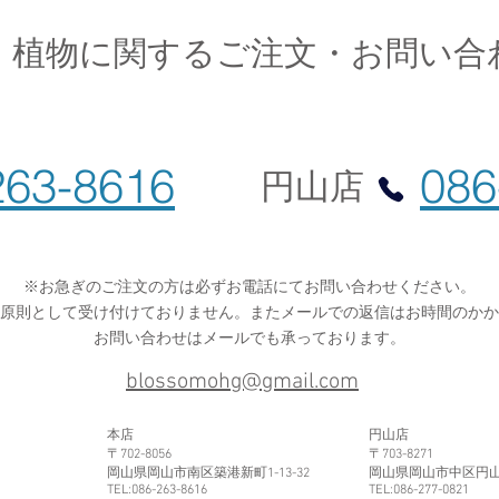
花・植物に関するご注文・お問い合
亀甲竜
レモ
263-8616
086
円山店
※お急ぎのご注文の方は必ずお電話にてお問い合わせください。
原則として受け付けておりません。またメールでの返信はお時間のかか
​お問い合わせはメールでも承っております。
blossomohg@gmail.com
本店
円山店
〒702-8056
〒703-8271
岡山県岡山市南区築港新町1-13-32
岡山県岡山市中区円山5
TEL:086-263-8616
TEL:086-277-0821