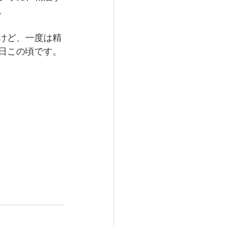
。
けど、一度は精
日この頃です。