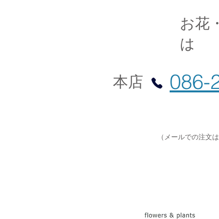
​お
は
086-
胡蝶蘭８本立ち 特別仕様
本店
（メールでの注文は